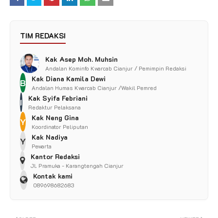
TIM REDAKSI
Kak Asep Moh. Muhsin
Andalan Kominfo Kwarcab Cianjur / Pemimpin Redaksi
Kak Diana Kamila Dewi
B
Andalan Humas Kwarcab Cianjur /Wakil Pemred
Kak Syifa Febriani
I
Redaktur Pelaksana
Kak Neng Gina
Y
Koordinator Peliputan
Kak Nadiya
Y
Pewarta
Kantor Redaksi
Jl. Pramuka - Karangtengah Cianjur
Kontak kami
089698682683