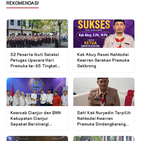
REKOMENDASI
52 Peserta Ikuti Seleksi
Kak Abuy Resmi Nahkodai
Petugas Upacara Hari
Kwarran Gerakan Pramuka
Pramuka ke-65 Tingkat
Gekbrong
Kwarcab Cianjur
Kwarcab Cianjur dan BNN
Sah! Kak Nuryadin Terpilih
Kabupaten Cianjur
Nahkodai Kwarran
Sepakat Bersinergi
Pramuka Sindangbarang
Bentuk Saka Anti
Periode 2026-2029
Narkotika