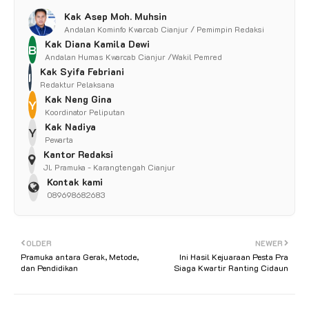
Kak Asep Moh. Muhsin
Andalan Kominfo Kwarcab Cianjur / Pemimpin Redaksi
Kak Diana Kamila Dewi
B
Andalan Humas Kwarcab Cianjur /Wakil Pemred
Kak Syifa Febriani
I
Redaktur Pelaksana
Kak Neng Gina
Y
Koordinator Peliputan
Kak Nadiya
Y
Pewarta
Kantor Redaksi
Jl. Pramuka - Karangtengah Cianjur
Kontak kami
089698682683
OLDER
NEWER
Pramuka antara Gerak, Metode,
Ini Hasil Kejuaraan Pesta Pra
dan Pendidikan
Siaga Kwartir Ranting Cidaun