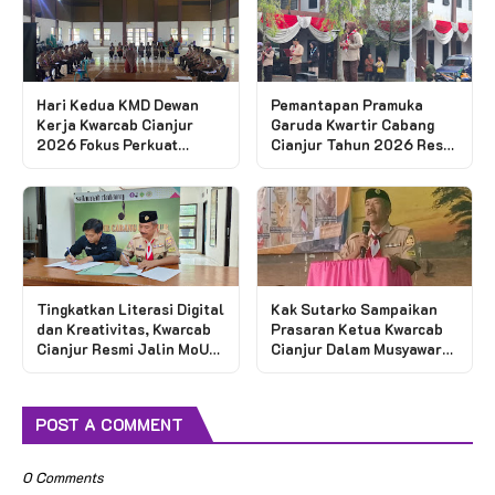
Hari Kedua KMD Dewan
Pemantapan Pramuka
Kerja Kwarcab Cianjur
Garuda Kwartir Cabang
2026 Fokus Perkuat
Cianjur Tahun 2026 Resmi
Kompetensi Pembina
Digelar
Pramuka
Tingkatkan Literasi Digital
Kak Sutarko Sampaikan
dan Kreativitas, Kwarcab
Prasaran Ketua Kwarcab
Cianjur Resmi Jalin MoU
Cianjur Dalam Musyawarah
dengan Kampung
Ranting Sindangbarang
Influencer
POST A COMMENT
0 Comments