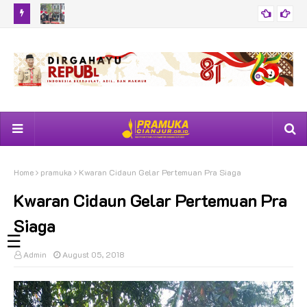
anjur
Pemantapan Pramuka Garuda Kwartir Cabang Cianjur Tahun
52 
BERITA
2026 Resmi Digelar
Tin
Home
pramuka
Kwaran Cidaun Gelar Pertemuan Pra Siaga
Kwaran Cidaun Gelar Pertemuan Pra
Siaga
☰
Admin
August 05, 2018