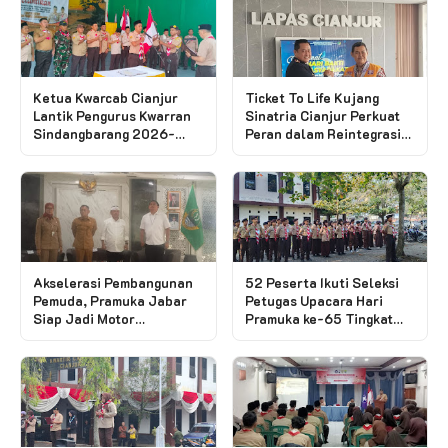
Ketua Kwarcab Cianjur
Ticket To Life Kujang
Lantik Pengurus Kwarran
Sinatria Cianjur Perkuat
Sindangbarang 2026-
Peran dalam Reintegrasi
2029, Harapkan Pramuka
Sosial Warga Binaan pada
Makin "Mangprang"
Hari Bakti
Pemasyarakatan ke-62 di
Cianjur
Akselerasi Pembangunan
52 Peserta Ikuti Seleksi
Pemuda, Pramuka Jabar
Petugas Upacara Hari
Siap Jadi Motor
Pramuka ke-65 Tingkat
Penggerak Ekosistem
Kwarcab Cianjur
Kepemudaan