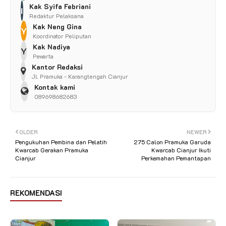
Kak Syifa Febriani
I
Redaktur Pelaksana
Kak Neng Gina
Y
Koordinator Peliputan
Kak Nadiya
Y
Pewarta
Kantor Redaksi
Jl. Pramuka - Karangtengah Cianjur
Kontak kami
089698682683
OLDER
NEWER
Pengukuhan Pembina dan Pelatih
275 Calon Pramuka Garuda
Kwarcab Gerakan Pramuka
Kwarcab Cianjur Ikuti
Cianjur
Perkemahan Pemantapan
REKOMENDASI