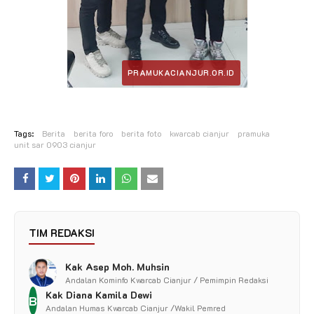
Tags:
Berita
berita foro
berita foto
kwarcab cianjur
pramuka
unit sar 0903 cianjur
TIM REDAKSI
Kak Asep Moh. Muhsin
Andalan Kominfo Kwarcab Cianjur / Pemimpin Redaksi
Kak Diana Kamila Dewi
B
Andalan Humas Kwarcab Cianjur /Wakil Pemred