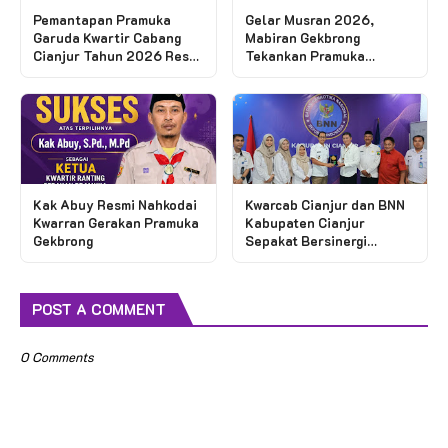
Pemantapan Pramuka
Gelar Musran 2026,
Garuda Kwartir Cabang
Mabiran Gekbrong
Cianjur Tahun 2026 Resmi
Tekankan Pramuka
Digelar
Sebagai Pilar Utama
Pendidikan Karakter Siswa
Kak Abuy Resmi Nahkodai
Kwarcab Cianjur dan BNN
Kwarran Gerakan Pramuka
Kabupaten Cianjur
Gekbrong
Sepakat Bersinergi
Bentuk Saka Anti
Narkotika
POST A COMMENT
0 Comments