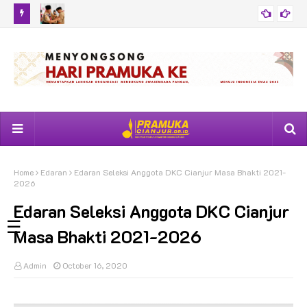
n Pramuka
Pesan Ketua Kwarcab Cianjur Bagi 309 Lulusan Narakarya Dan
Kwa
BERITA
Naratama
Nar
Home
Edaran
Edaran Seleksi Anggota DKC Cianjur Masa Bhakti 2021-
2026
Edaran Seleksi Anggota DKC Cianjur
☰
Masa Bhakti 2021-2026
Admin
October 16, 2020