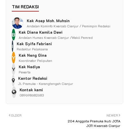
TIM REDAKSI
Kak Asep Moh. Muhsin
Andalan Kominfo Kwarcab Cianjur / Pemimpin Redaksi
Kak Diana Kamila Dewi
B
Andalan Humas Kwarcab Cianjur /Wakil Pemred
Kak Syifa Febriani
I
Redaktur Pelaksana
Kak Neng Gina
Y
Koordinator Peliputan
Kak Nadiya
Y
Pewarta
Kantor Redaksi
Jl. Pramuka - Karangtengah Cianjur
Kontak kami
089698682683
OLDER
NEWER
204 Anggota Pramuka Ikuti JOTA
JOTI Kwarcab Cianjur