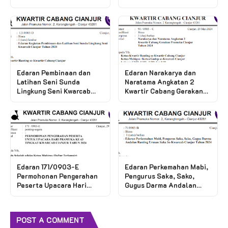
Edaran Pembinaan dan
Edaran Narakarya dan
Latihan Seni Sunda
Naratama Angkatan 2
Lingkung Seni Kwarcab
Kwartir Cabang Gerakan
Cianjur Tahun 2024
Pramuka Cianjur Tahun
2024
Edaran 171/0903-E
Edaran Perkemahan Mabi,
Permohonan Pengerahan
Pengurus Saka, Sako,
Peserta Upacara Hari
Gugus Darma Andalan
Pramuka
Ranting Urusan Saka Se-
Kwarcab Cianjur Tahun
2024
POST A COMMENT