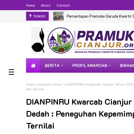
Home
About
Contact
Pemantapan Pramuka Garuda Kwartir 
TICKER
BERITA
PROFIL KWARCAB
BINAM
☰
Home
kwarcab cianjur
DIANPINRU Kwarcab Cianjur Tahun 2024
Tak Ternilai
DIANPINRU Kwarcab Cianjur 
Dedah : Peneguhan Kepemim
Ternilai